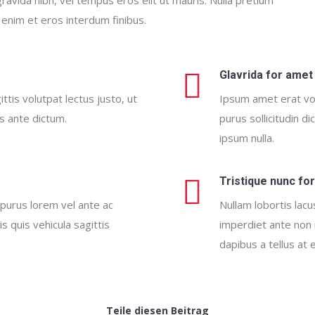
 enim et eros interdum finibus.
Glavrida for amet
ttis volutpat lectus justo, ut
Ipsum amet erat vol
es ante dictum.
purus sollicitudin d
ipsum nulla.
Tristique nunc fo
 purus lorem vel ante ac
Nullam lobortis lacu
s quis vehicula sagittis
imperdiet ante non 
dapibus a tellus at
Teile diesen Beitrag