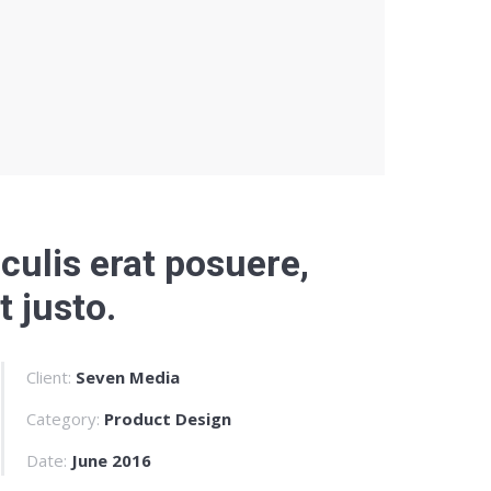
aculis erat posuere,
t justo.
Client:
Seven Media
Category:
Product Design
Date:
June 2016