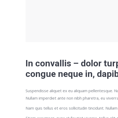
In convallis – dolor tur
congue neque in, dapibu
Suspendisse aliquet ex eu aliquam pellentesque. Nul
Nullam imperdiet ante non nibh pharetra, eu viverr
Nam quis tellus et eros sollicitudin tincidunt. Nullam
Etiam accumsan, nunc at feugiat viverra, tellus elit 