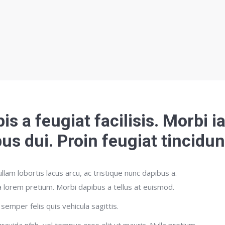
pis a feugiat facilisis. Morbi i
s dui. Proin feugiat tincidun
lam lobortis lacus arcu, ac tristique nunc dapibus a.
a lorem pretium. Morbi dapibus a tellus at euismod.
 semper felis quis vehicula sagittis.
gravida nibh, vel tempus eros elit ut mauris. Nulla pretium