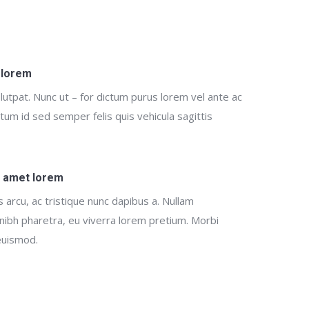
 lorem
utpat. Nunc ut – for dictum purus lorem vel ante ac
ictum id sed semper felis quis vehicula sagittis
r amet lorem
s arcu, ac tristique nunc dapibus a. Nullam
nibh pharetra, eu viverra lorem pretium. Morbi
 euismod.