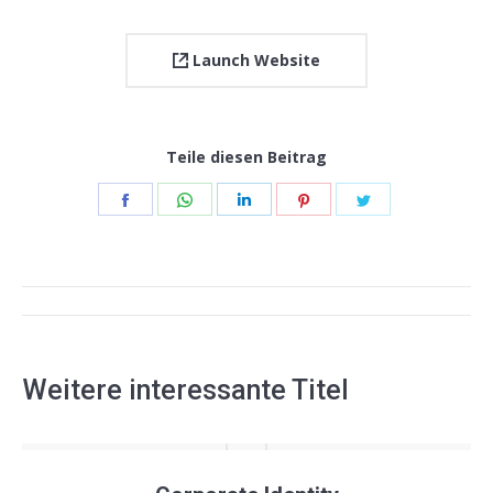
Launch Website
Teile diesen Beitrag
Share
Share
Share
Share
Share
on
on
on
on
on
Facebook
WhatsApp
LinkedIn
Pinterest
Twitter
Project
navigation
Weitere interessante Titel